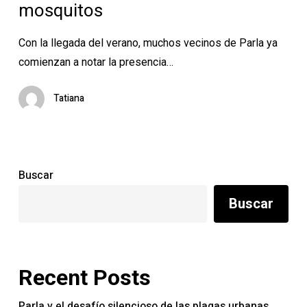
mosquitos
en
Parla
Con la llegada del verano, muchos vecinos de Parla ya
y
comienzan a notar la presencia…
evitar
cucarachas,
Tatiana
hormigas
y
mosquitos
Buscar
Buscar
Recent Posts
Parla y el desafío silencioso de las plagas urbanas