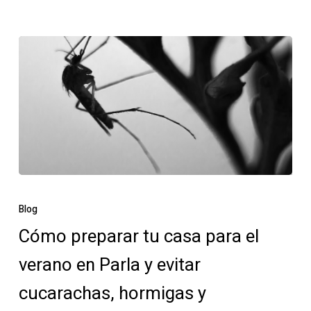
Cómo
preparar
Blog
tu
Cómo preparar tu casa para el
casa
verano en Parla y evitar
para
el
cucarachas, hormigas y
verano