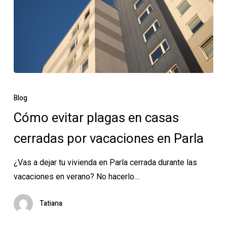
Cómo
evitar
Blog
plagas
Cómo evitar plagas en casas
en
cerradas por vacaciones en Parla
casas
cerradas
¿Vas a dejar tu vivienda en Parla cerrada durante las
por
vacaciones en verano? No hacerlo…
vacaciones
en
Tatiana
Parla