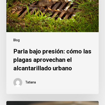
plagas
aprovechan
el
alcantarillado
urbano
Blog
Parla bajo presión: cómo las
plagas aprovechan el
alcantarillado urbano
Tatiana
Caso