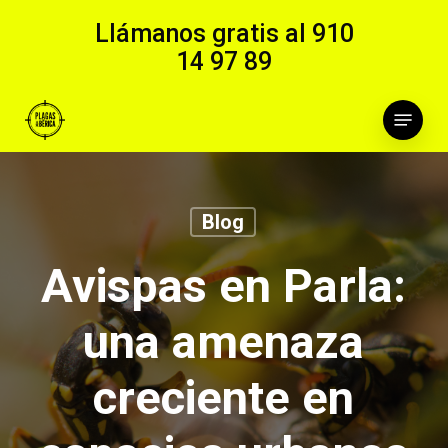
Skip
Llámanos gratis al
910
to
14 97 89
main
content
Menu
Blog
Avispas en Parla:
una amenaza
creciente en