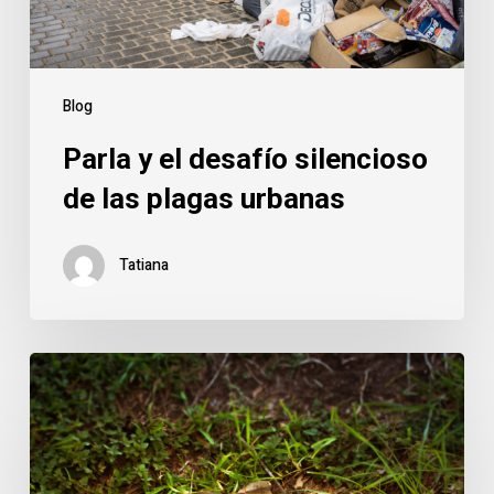
plagas
urbanas
Blog
Parla y el desafío silencioso
de las plagas urbanas
Tatiana
Parla
bajo
presión:
cómo
las