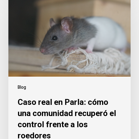
real
en
Parla:
cómo
una
comunidad
recuperó
el
control
frente
Blog
a
Caso real en Parla: cómo
los
roedores
una comunidad recuperó el
control frente a los
roedores