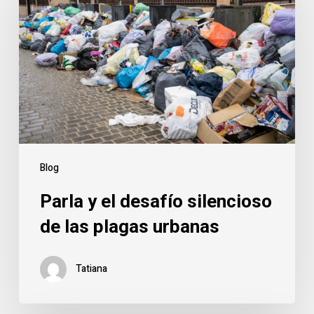
el
desafío
silencioso
de
las
plagas
urbanas
Blog
Parla y el desafío silencioso
de las plagas urbanas
Tatiana