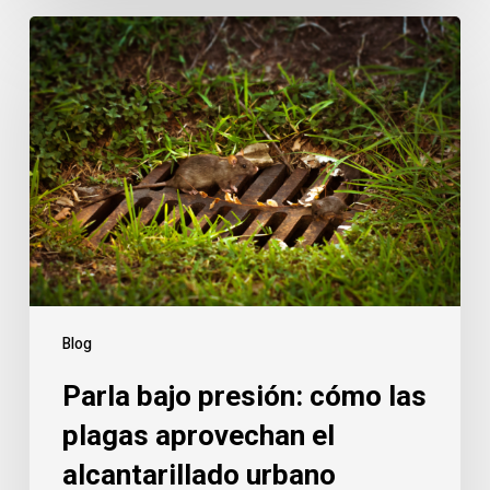
Parla
bajo
presión:
cómo
las
plagas
aprovechan
el
alcantarillado
urbano
Blog
Parla bajo presión: cómo las
plagas aprovechan el
alcantarillado urbano