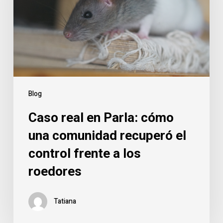
cómo
una
comunidad
recuperó
el
control
frente
Blog
a
Caso real en Parla: cómo
los
roedores
una comunidad recuperó el
control frente a los
roedores
Tatiana