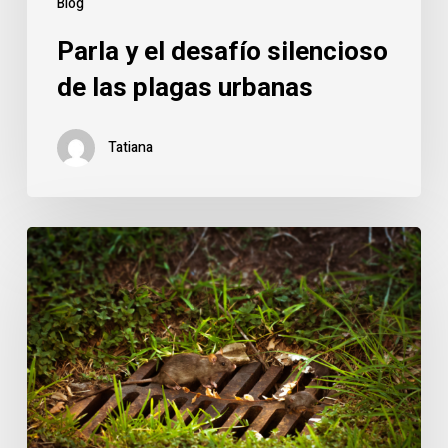
Blog
Parla y el desafío silencioso
de las plagas urbanas
Tatiana
Parla
bajo
presión:
cómo
las
plagas
aprovechan
el