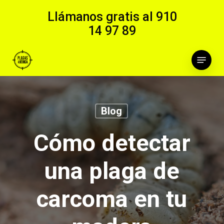
Skip
Llámanos gratis al
910
to
14 97 89
main
content
Menu
Blog
Cómo detectar
una plaga de
carcoma en tu