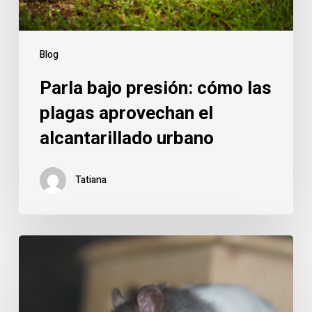
alcantarillado
urbano
Blog
Parla bajo presión: cómo las
plagas aprovechan el
alcantarillado urbano
Tatiana
Caso
real
en
Parla: