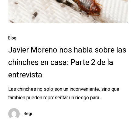
Javier
Moreno
Blog
nos
Javier Moreno nos habla sobre las
habla
chinches en casa: Parte 2 de la
sobre
las
entrevista
chinches
en
Las chinches no solo son un inconveniente, sino que
casa:
también pueden representar un riesgo para…
Parte
2
Regi
de
la