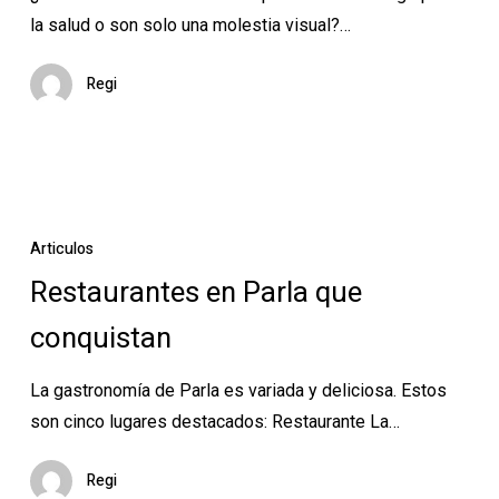
experto
la salud o son solo una molestia visual?…
en
plagas
Regi
Restaurantes
en
Articulos
Parla
Restaurantes en Parla que
que
conquistan
conquistan
La gastronomía de Parla es variada y deliciosa. Estos
son cinco lugares destacados: Restaurante La…
Regi