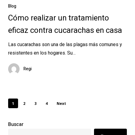
realizar
Blog
un
Cómo realizar un tratamiento
tratamiento
eficaz contra cucarachas en casa
eficaz
contra
Las cucarachas son una de las plagas más comunes y
cucarachas
resistentes en los hogares. Su…
en
casa
Regi
1
2
3
4
Next
Buscar