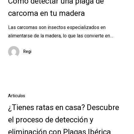
Cómo detectar una plaga de
plaga
carcoma en tu madera
de
carcoma
Las carcomas son insectos especializados en
en
alimentarse de la madera, lo que las convierte en…
tu
madera
Regi
¿Tienes
ratas
Articulos
en
¿Tienes ratas en casa? Descubre
casa?
el proceso de detección y
Descubre
el
eliminación con Plagas Ibérica