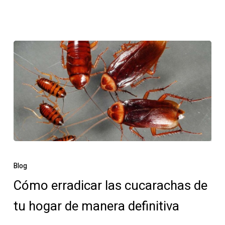
Cómo
erradicar
Blog
las
Cómo erradicar las cucarachas de
cucarachas
tu hogar de manera definitiva
de
tu