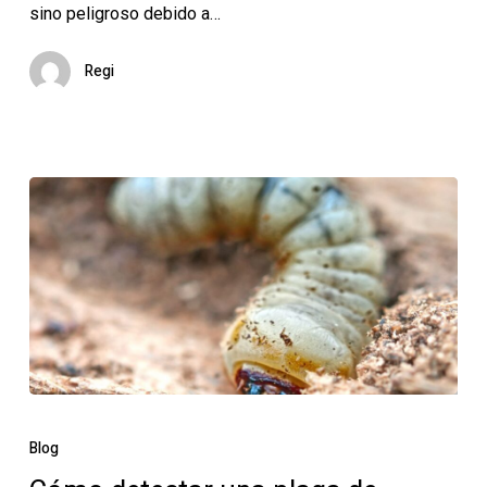
sino peligroso debido a…
sus
riesgos
Regi
Cómo
detectar
Blog
una