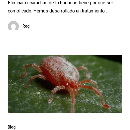
Eliminar cucarachas de tu hogar no tiene por qué ser
hogar
complicado. Hemos desarrollado un tratamiento…
de
manera
Regi
definitiva
¿Son
peligrosos
Blog