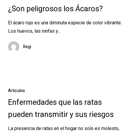
los
¿Son peligrosos los Ácaros?
Ácaros?
El ácaro rojo es una diminuta especie de color vibrante.
Los huevos, las ninfas y…
Regi
Enfermedades
que
Articulos
las
Enfermedades que las ratas
ratas
pueden transmitir y sus riesgos
pueden
transmitir
La presencia de ratas en el hogar no solo es molesto,
y