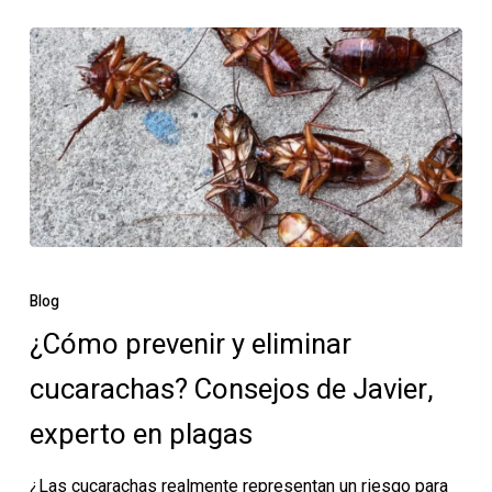
entrevista
¿Cómo
prevenir
Blog
y
¿Cómo prevenir y eliminar
eliminar
cucarachas? Consejos de Javier,
cucarachas?
Consejos
experto en plagas
de
Javier,
¿Las cucarachas realmente representan un riesgo para