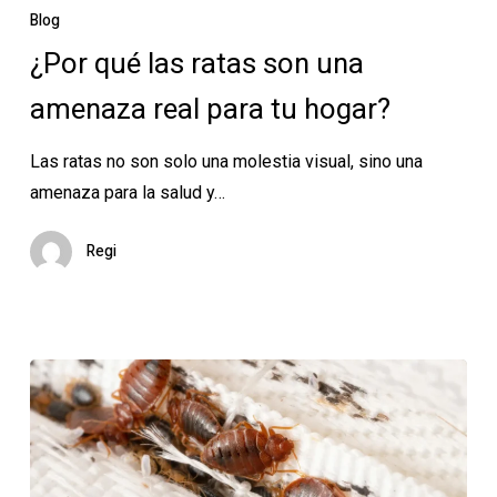
qué
Blog
las
¿Por qué las ratas son una
ratas
amenaza real para tu hogar?
son
una
Las ratas no son solo una molestia visual, sino una
amenaza
amenaza para la salud y…
real
para
Regi
tu
hogar?