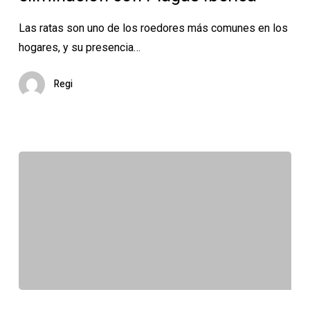
proceso
de
Las ratas son uno de los roedores más comunes en los
detección
hogares, y su presencia…
y
eliminación
Regi
con
Plagas
Ibérica
Cómo