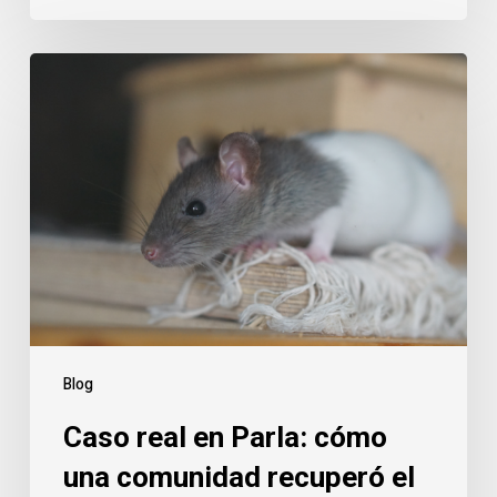
Caso
real
en
Parla:
cómo
una
comunidad
recuperó
el
control
frente
Blog
a
Caso real en Parla: cómo
los
roedores
una comunidad recuperó el