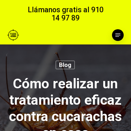
Skip
Llámanos gratis al
910
to
14 97 89
main
content
Menu
Blog
Cómo realizar un
tratamiento eficaz
contra cucarachas