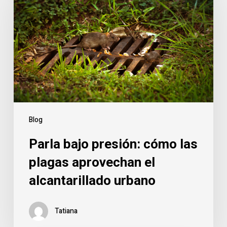
presión:
cómo
las
plagas
aprovechan
el
alcantarillado
urbano
Blog
Parla bajo presión: cómo las
plagas aprovechan el
alcantarillado urbano
Tatiana