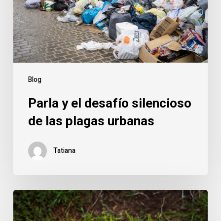
de
las
plagas
urbanas
Blog
Parla y el desafío silencioso
de las plagas urbanas
Tatiana
Parla
bajo