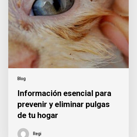
pulgas
de
tu
hogar
Blog
Información esencial para
prevenir y eliminar pulgas
de tu hogar
Regi