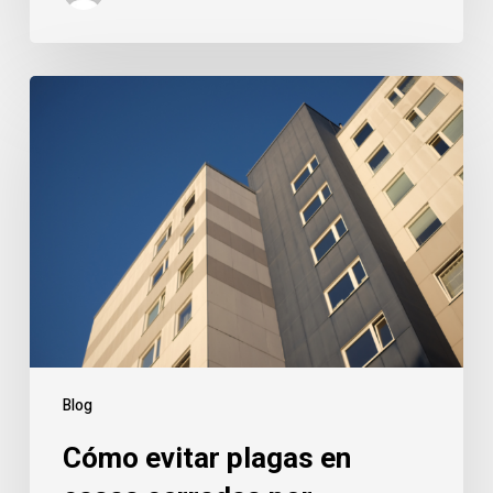
Cómo
evitar
plagas
en
casas
cerradas
por
vacaciones
en
Parla
Blog
Cómo evitar plagas en