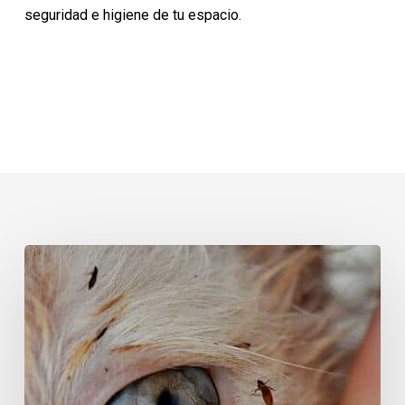
seguridad e higiene de tu espacio.
Información
esencial
para
prevenir
y
eliminar