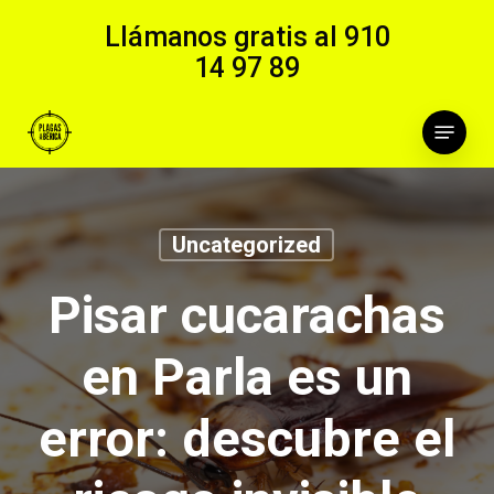
Skip
Llámanos gratis al
910
to
14 97 89
main
content
Menu
Uncategorized
Pisar cucarachas
en Parla es un
error: descubre el